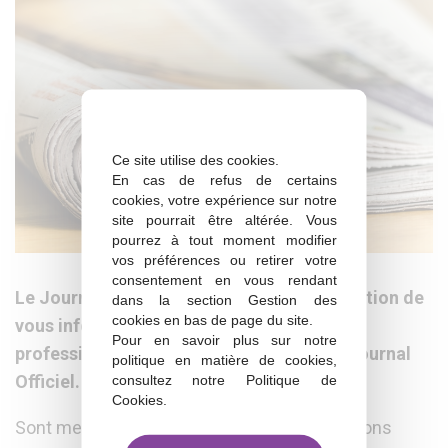
Ce site utilise des cookies.
En cas de refus de certains
cookies, votre expérience sur notre
site pourrait être altérée. Vous
pourrez à tout moment modifier
vos préférences ou retirer votre
consentement en vous rendant
Le Journal de la Vie des Titres a pour vocation de
dans la section Gestion des
cookies en bas de page du site.
vous informer sur l’actualité des titres
Pour en savoir plus sur notre
professionnels à partir des parutions au Journal
politique en matière de cookies,
Officiel.
consultez notre
Politique de
Cookies
.
Sont mentionnées à l’intérieur des informations