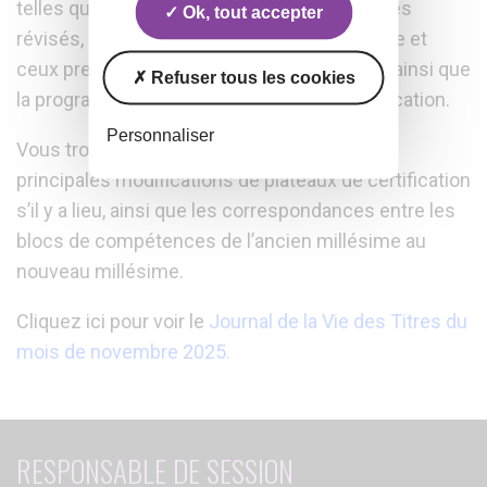
telles que les principales évolutions des titres
Ok, tout accepter
révisés, les futurs titres arrivants à échéance et
ceux prenant effet dans le trimestre à venir ainsi que
Refuser tous les cookies
la programmation des Journées de la Certification.
Personnaliser
Vous trouverez également à l’intérieur les
principales modifications de plateaux de certification
s’il y a lieu, ainsi que les correspondances entre les
blocs de compétences de l’ancien millésime au
nouveau millésime.
Cliquez ici pour voir le
Journal de la Vie des Titres du
mois de novembre 2025.
RESPONSABLE DE SESSION